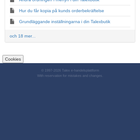
Hur du får kopia på kunds orderbekräftelse
Grundläggande inställningarna i din Talexbutik
och 18 mer...
Cookies
© 1997-2026 Talex e-handelsplattform
With reservation for mistakes and changes.