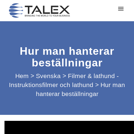
Mina ärenden
Lämna in ett ärende
Hur man hanterar
Logga in
beställningar
Hem
>
Svenska
>
Filmer & lathund -
Instruktionsfilmer och lathund
>
Hur man
hanterar beställningar