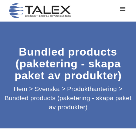
Mina ärenden
Lämna in ett ärende
Bundled products
Logga in
(paketering - skapa
paket av produkter)
Hem
>
Svenska
>
Produkthantering
>
Bundled products (paketering - skapa paket
av produkter)