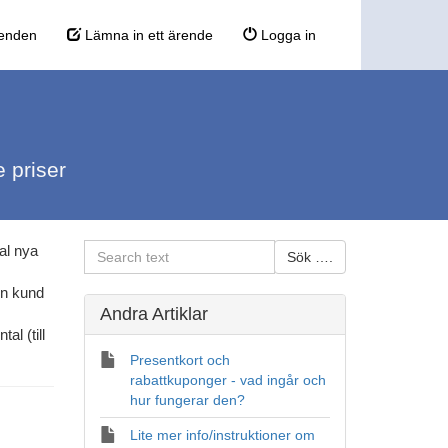
enden
Lämna in ett ärende
Logga in
e priser
al nya
 en kund
Andra Artiklar
al (till
Presentkort och
rabattkuponger - vad ingår och
hur fungerar den?
Lite mer info/instruktioner om