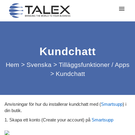
Mina ärenden
Lämna in ett ärende
Kundchatt
Logga in
Hem
>
Svenska
>
Tilläggsfunktioner / Apps
>
Kundchatt
Anvisningar för hur du installerar kundchatt med (
Smartsupp
) i
din butik.
1. Skapa ett konto (Create your account) på
Smartsupp